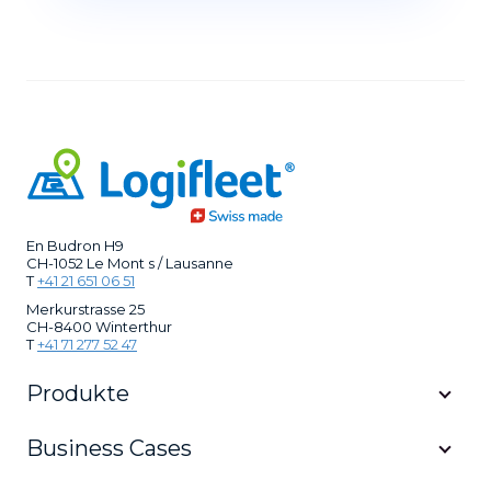
En Budron H9
CH-1052 Le Mont s / Lausanne
T
+41 21 651 06 51
Merkurstrasse 25
CH-8400 Winterthur
T
+41 71 277 52 47
Produkte
Business Cases