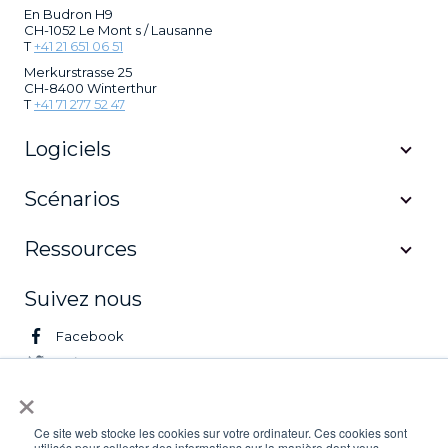
En Budron H9
CH-1052 Le Mont s / Lausanne
T
+41 21 651 06 51
Merkurstrasse 25
CH-8400 Winterthur
T
+41 71 277 52 47
Logiciels
Scénarios
Ressources
Suivez nous
Facebook
Twitter
×
LinkedIn
Youtube
Ce site web stocke les cookies sur votre ordinateur. Ces cookies sont
utilisés pour collecter des informations sur la manière dont vous