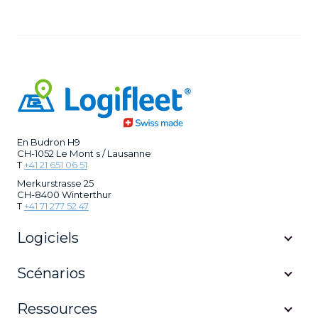
En Budron H9
CH-1052 Le Mont s / Lausanne
T
+41 21 651 06 51
Merkurstrasse 25
CH-8400 Winterthur
T
+41 71 277 52 47
Logiciels
Scénarios
Ressources