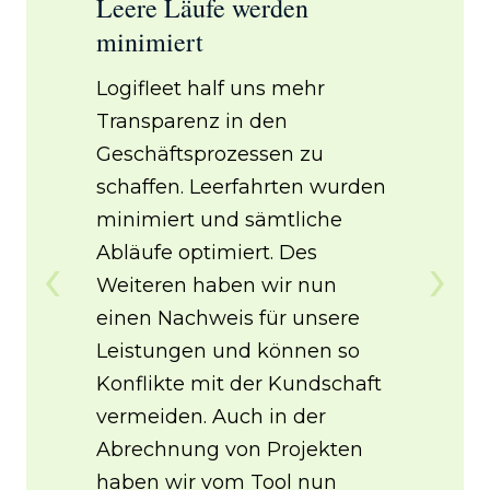
Leere Läufe werden
Wir
minimiert
unse
nicht
,
Logifleet half uns mehr
Mit 
Transparenz in den
könn
Geschäftsprozessen zu
Notf
rgen.
schaffen. Leerfahrten wurden
schn
n
minimiert und sämtliche
wiss
er
‹
›
Abläufe optimiert. Des
Serv
Weiteren haben wir nun
es u
s in
einen Nachweis für unsere
zum 
Leistungen und können so
Die 
Konflikte mit der Kundschaft
erhö
vermeiden. Auch in der
Kun
Abrechnung von Projekten
scha
rvice
haben wir vom Tool nun
Meh