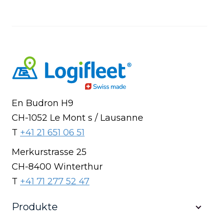
En Budron H9
CH-1052 Le Mont s / Lausanne
T
+41 21 651 06 51
Merkurstrasse 25
CH-8400 Winterthur
T
+41 71 277 52 47
Produkte