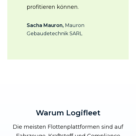
profitieren können.
Mark
Sacha Mauron,
Mauron
Gebaudetechnik SARL
Warum Logifleet
Die meisten Flottenplattformen sind auf
Fahrzeuge, Kraftstoff und Compliance